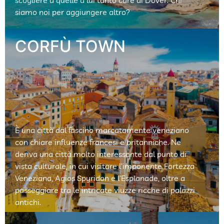
siamo noi per aggiungere altro?
È una città dal fascino marcatamente veneziano
con chiare influenze francesi e britanniche. Ne
deriva una città molto interessante dal punto di
vista culturale, in cui visitare l’imponente Fortezza
Veneziana, Agios Spyridon e l’Esplanade, oltre a
passeggiare tra le intricate viuzze ricche di palazzi
antichi.