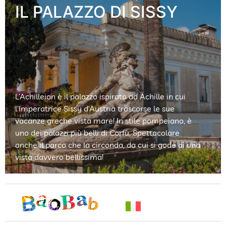
L’Achilleion è il palazzo ispirato ad Achille in cui
l’Imperatrice Sissy d’Austria trascorse le sue
vacanze greche vista mare!
In stile pompeiano, è
uno dei palazzi più belli di Corfù. Spettacolare
anche il parco che la circonda, da cui si gode di una
vista davvero bellissima!