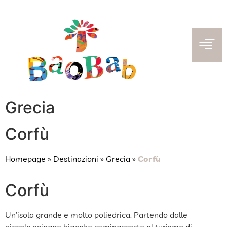
Grecia
Corfù
Homepage
»
Destinazioni
»
Grecia
»
Corfù
Corfù
Un’isola grande e molto poliedrica. Partendo dalle
piccole spiagge bianche seminascoste al turismo di