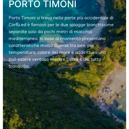
PORTO TIMONI
Porto Timoni si trova nella parte più occidentale di
Corfù ed è famoso per le due spiagge bianchissime
separate solo da pochi metri di macchia
mediterranea. In base al momento presentano
caratteristiche molto diverse tra loro, per
temperatura, colore del mare e addirittura una
può essere ventosa mentre l’altra è del tutto
tranquilla.