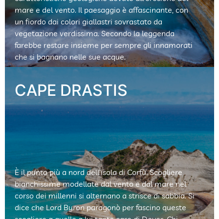
mare e del vento. Il paesaggio è affascinante, con
un fiordo dai colori giallastri sovrastato da
vegetazione verdissima. Secondo la leggenda
farebbe restare insieme per sempre gli innamorati
che si bagnano nelle sue acque.
È il punto più a nord dell’isola di Corfù. Scogliere
bianchissime modellate dal vento e dal mare nel
corso dei millenni si alternano a strisce di sabbia. Si
dice che Lord Byron paragonò per fascino queste
scogliere a quelle a lui tanto care di Dover.
Chi