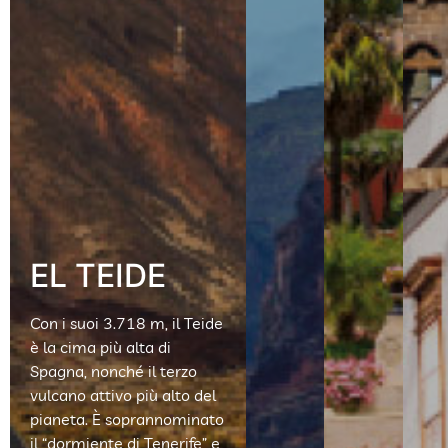
EL TEIDE
Con i suoi 3.718 m, il Teide
è la cima più alta di
Spagna, nonché il terzo
vulcano attivo più alto del
pianeta. È soprannominato
il “dormiente di Tenerife” e