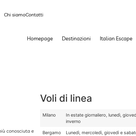
Chi siamo
Contatti
Homepage
Destinazioni
Italian Escape
Voli di linea
Milano
In estate giornaliero, lunedì, giov
inverno
 più conosciuta e
Bergamo
Lunedì, mercoledì, giovedì e sabato