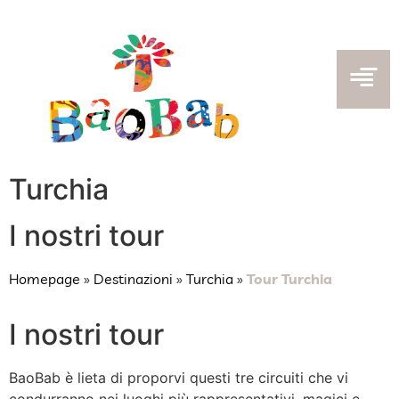
Turchia
I nostri tour
Homepage
»
Destinazioni
»
Turchia
»
Tour Turchia
I nostri tour
BaoBab è lieta di proporvi questi tre circuiti che vi
condurranno nei luoghi più rappresentativi, magici e