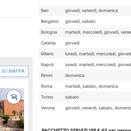
Bari
giovedì, venerdì, domenica
Bergamo
giovedì, sabato
Bologna
martedì, mercoledì, giovedì, vene
Catania
giovedì
Milano
lunedì, martedì, mercoledì, giove
Napoli
lunedì, martedì, mercoledì, giove
Rimini
domenica
Roma
martedì, sabato, domenica
Torino
sabato
Verona
giovedì, venerdì, sabato, domeni
PACCHETTO SERVIZI VIP € 65 per perso