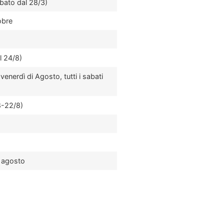
abato dal 28/3)
obre
l 24/8)
 venerdì di Agosto, tutti i sabati
8-22/8)
di agosto