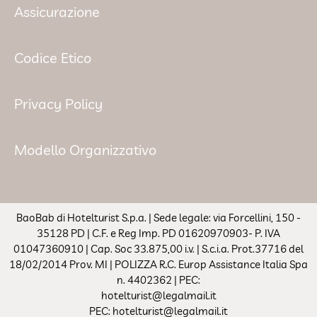
Assicurazione
Codice Etico
Privacy Policy
Modello Organizzativo
BaoBab di Hotelturist S.p.a. | Sede legale: via Forcellini, 150 -
35128 PD | C.F. e Reg Imp. PD 01620970903- P. IVA
01047360910 | Cap. Soc 33.875,00 i.v. | S.c.i.a. Prot.37716 del
18/02/2014 Prov. MI | POLIZZA R.C. Europ Assistance Italia Spa
n. 4402362 | PEC:
hotelturist@legalmail.it
PEC: hotelturist@legalmail.it