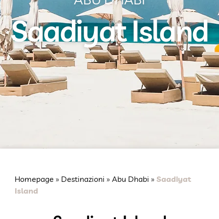
Saadiyat Island
Homepage
»
Destinazioni
»
Abu Dhabi
»
Saadiyat
Island